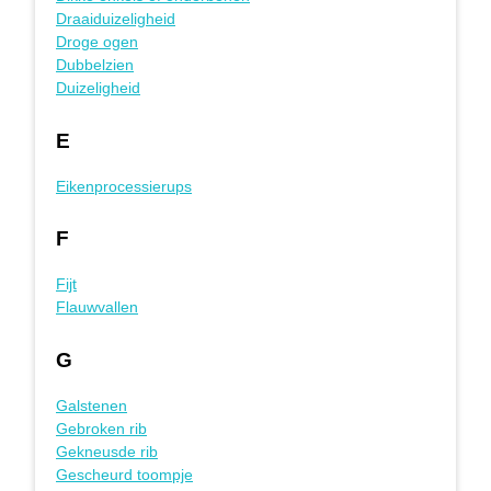
Draaiduizeligheid
Droge ogen
Dubbelzien
Duizeligheid
E
Eikenprocessierups
F
Fijt
Flauwvallen
G
Galstenen
Gebroken rib
Gekneusde rib
Gescheurd toompje