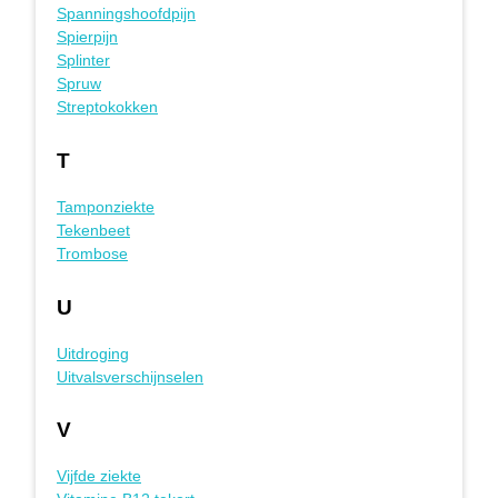
Spanningshoofdpijn
Spierpijn
Splinter
Spruw
Streptokokken
T
Tamponziekte
Tekenbeet
Trombose
U
Uitdroging
Uitvalsverschijnselen
V
Vijfde ziekte