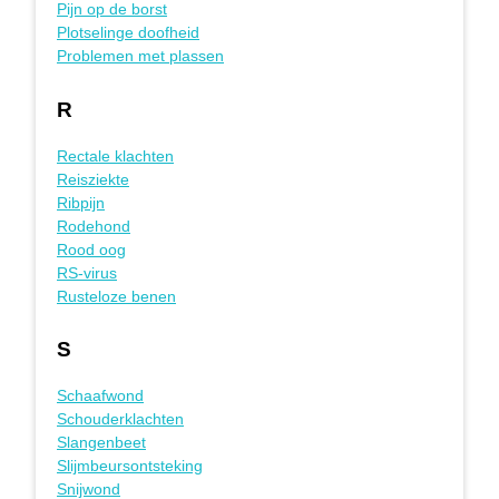
Pijn op de borst
Plotselinge doofheid
Problemen met plassen
R
Rectale klachten
Reisziekte
Ribpijn
Rodehond
Rood oog
RS-virus
Rusteloze benen
S
Schaafwond
Schouderklachten
Slangenbeet
Slijmbeursontsteking
Snijwond