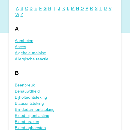
A
B
C
D
E
F
G
H
I
J
K
L
M
N
O
P
R
S
T
U
V
W
Z
Gezondheidsklachten van A-Z
A
Aambeien
Abces
Algehele malaise
Allergische reactie
B
Beenbreuk
Benauwdheid
Bijholteontsteking
Blaasontsteking
Blindedarmontsteking
Bloed bij ontlasting
Bloed braken
Bloed ophoesten