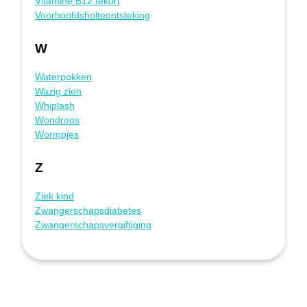
Vitamine B12 tekort
Voorhoofdsholteontsteking
W
Waterpokken
Wazig zien
Whiplash
Wondroos
Wormpjes
Z
Ziek kind
Zwangerschapsdiabetes
Zwangerschapsvergiftiging