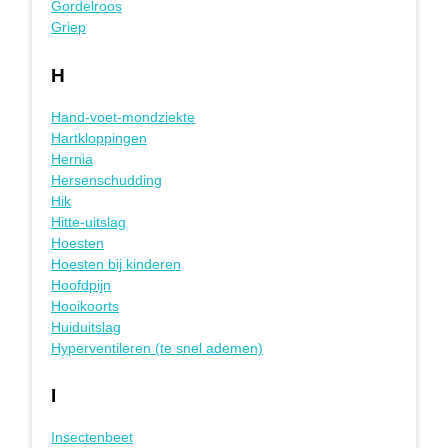
Gordelroos
Griep
H
Hand-voet-mondziekte
Hartkloppingen
Hernia
Hersenschudding
Hik
Hitte-uitslag
Hoesten
Hoesten bij kinderen
Hoofdpijn
Hooikoorts
Huiduitslag
Hyperventileren (te snel ademen)
I
Insectenbeet