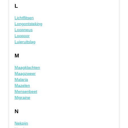
L
Lichtflitsen
Longontsteking
Loopneus
Loopoor
Luieruitslag
M
Maagklachten
Maagzweer
Malaria
Mazelen
Mensenbeet
Migraine
N
Nekpijn