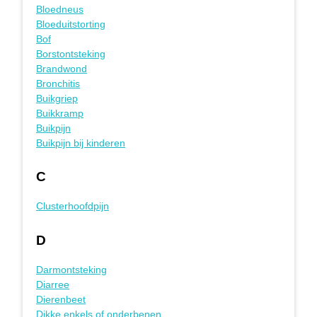
Bloedneus
Bloeduitstorting
Bof
Borstontsteking
Brandwond
Bronchitis
Buikgriep
Buikkramp
Buikpijn
Buikpijn bij kinderen
C
Clusterhoofdpijn
D
Darmontsteking
Diarree
Dierenbeet
Dikke enkels of onderbenen