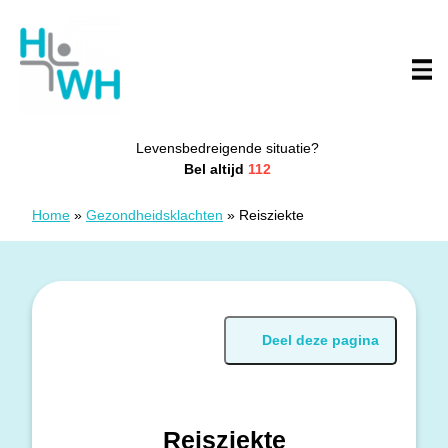
Doorgaan naar content
Huisartsenwachtpost Westhoek
Levensbedreigende situatie?
Bel altijd
112
Home
»
Gezondheidsklachten
»
Reisziekte
Deel deze pagina
Reisziekte