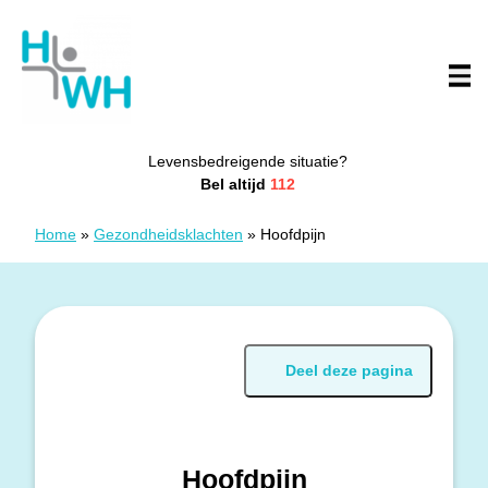
Doorgaan naar content
Huisartsenwachtpost Westhoek
Levensbedreigende situatie?
Bel altijd
112
Home
»
Gezondheidsklachten
»
Hoofdpijn
Deel deze pagina
Hoofdpijn