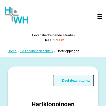
Doorgaan naar content
Huisartsenwachtpost Westhoek
Levensbedreigende situatie?
Bel altijd
112
Home
»
Gezondheidsklachten
»
Hartkloppingen
Deel deze pagina
Hartkloppingen