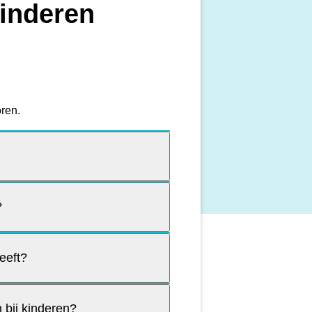
kinderen
oren.
?
eeft?
 bij kinderen?