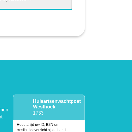
Huisartsenwachtpost
Westhoek
emen
1733
ot
Houd altijd uw ID, BSN en
medicatieoverzicht bij de hand