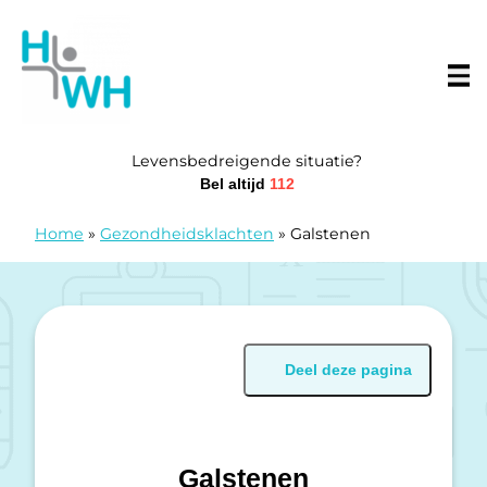
Doorgaan naar content
Huisartsenwachtpost Westhoek
Levensbedreigende situatie?
Bel altijd
112
Home
»
Gezondheidsklachten
»
Galstenen
Deel deze pagina
Galstenen