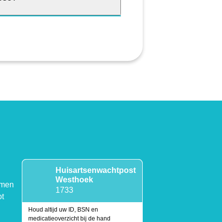
Huisartsenwachtpost
Westhoek
emen
1733
ot
Houd altijd uw ID, BSN en
medicatieoverzicht bij de hand