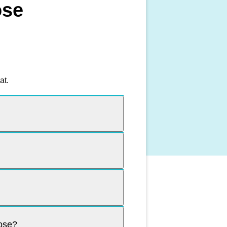
ose
at.
bose?