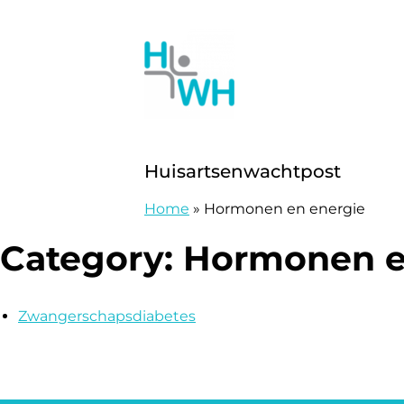
Doorgaan naar content
Huisartsenwachtpost Westhoek
Huisartsenwachtpost
Home
»
Hormonen en energie
Category:
Hormonen e
Zwangerschapsdiabetes