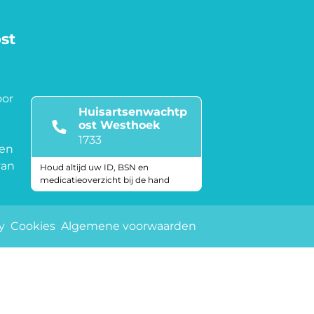
st
oor
Huisartsenwachtp
ost Westhoek
1733
ten
van
Houd altijd uw ID, BSN en
medicatieoverzicht bij de hand
Keurmerken
y
Cookies
Algemene voorwaarden