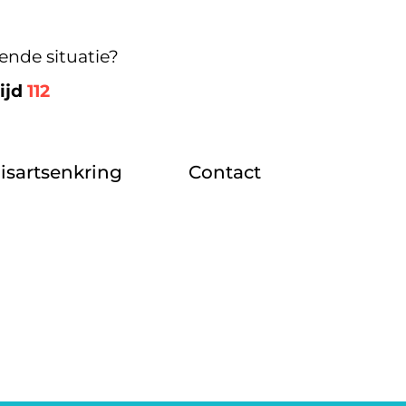
ende situatie?
tijd
112
isartsenkring
Contact